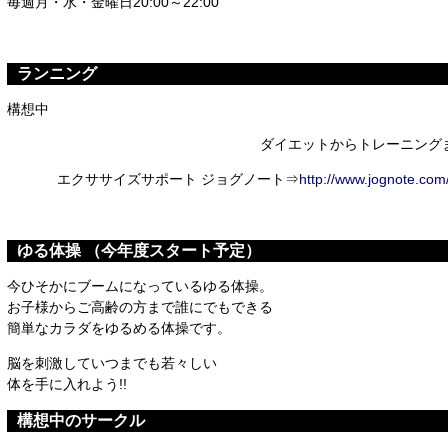
毎週月・水・金曜日20:00～22:00
ランニング
構想中
ダイエットからトレーニング
エクササイズサポート ジョグノート⇒
http://www.jognote.com
ゆる体操 （今年度スタート予定）
今ひそかにブームになっているゆる体操。
お子様からご高齢の方まで誰にでもできる
簡単なカラダをゆるめる体操です。
脳を刺激していつまでも若々しい
体を手に入れよう!!
構想中の
サークル