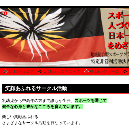
U-12ジュニア
U-15ジュニアユース
U-15レディース
笑顔あふれる
サークル
活動
乳幼児から中高年の方まで誰もが生涯、
スポーツを通じて
健全な心身と豊かなこころを育んでいます。
楽しい笑顔あふれる
さまざまな
サークル
活動を行なっています。