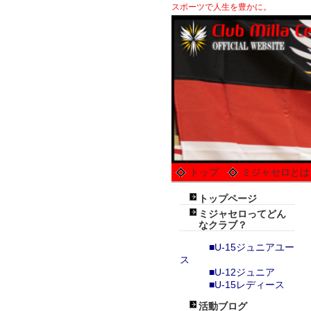
スポーツで人生を豊かに。
トップ
ミジャセロとは
トップページ
ミジャセロってどん
なクラブ？
■U-15ジュニアユー
ス
■U-12ジュニア
■U-15レディース
活動ブログ