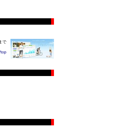
まで
/top