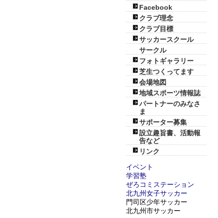
Facebook
クラブ理念
クラブ目標
サッカースクール
サークル
フォトギャラリー
芝生つくってます
会場地図
地域スポーツ情報誌
パートナーのみなさ
ま
サポーター募集
設立趣旨書、活動報
告など
リンク
イベント
学習塾
ぜろコミステーション
北九州女子サッカー
門司区少年サッカー
北九州市サッカー