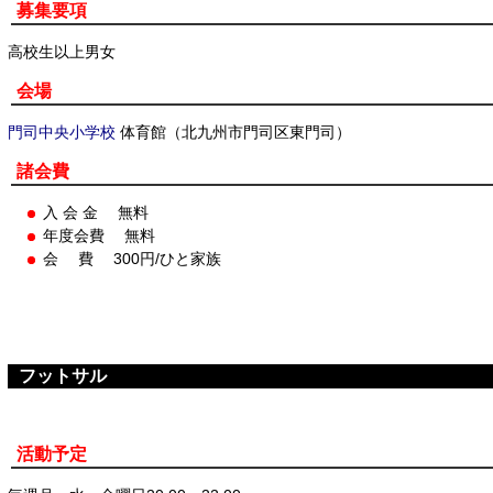
募集要項
高校生以上男女
会場
門司中央小学校
体育館（北九州市門司区東門司）
諸会費
入 会 金 無料
年度会費 無料
会 費 300円/ひと家族
フットサル
活動予定